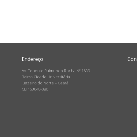
Endereço
Con
Av. Tenente Raimundo Rocha Nº 1639
Bairro Cidade Universitária
Juazeiro do Norte – Ceará
CEP 63048-080