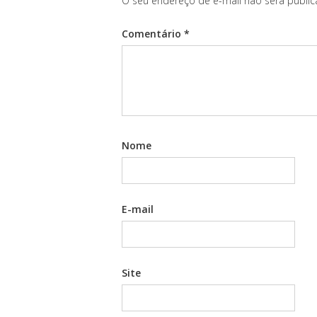
O seu endereço de e-mail não será public
Comentário
*
Nome
E-mail
Site