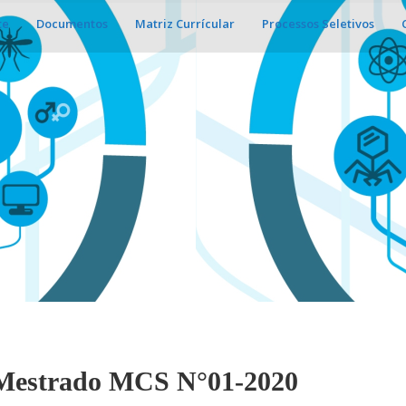
te
Documentos
Matriz Currícular
Processos Seletivos
l Mestrado MCS N°01-2020