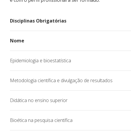
e com o perfil profissional a ser formado.
Cont
Disciplinas Obrigatórias
Nome
Epidemiologia e bioestatística
Metodologia científica e divulgação de resultados
Didática no ensino superior
Bioética na pesquisa científica