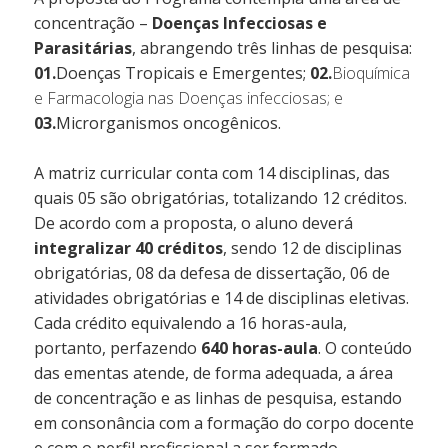
concentração –
Doenças Infecciosas e
Docu
Parasitárias
, abrangendo três linhas de pesquisa:
01.
Doenças Tropicais e Emergentes;
02.
Bioquímica
e Farmacologia nas Doenças infecciosas; e
Link
03.
Microrganismos oncogênicos.
Infrae
A matriz curricular conta com 14 disciplinas, das
quais 05 são obrigatórias, totalizando 12 créditos.
De acordo com a proposta, o aluno deverá
Corpo 
integralizar 40 créditos
, sendo 12 de disciplinas
obrigatórias, 08 da defesa de dissertação, 06 de
atividades obrigatórias e 14 de disciplinas eletivas.
Docum
Cada crédito equivalendo a 16 horas-aula,
portanto, perfazendo
640 horas-aula
. O conteúdo
das ementas atende, de forma adequada, a área
Matriz C
de concentração e as linhas de pesquisa, estando
em consonância com a formação do corpo docente
Processos