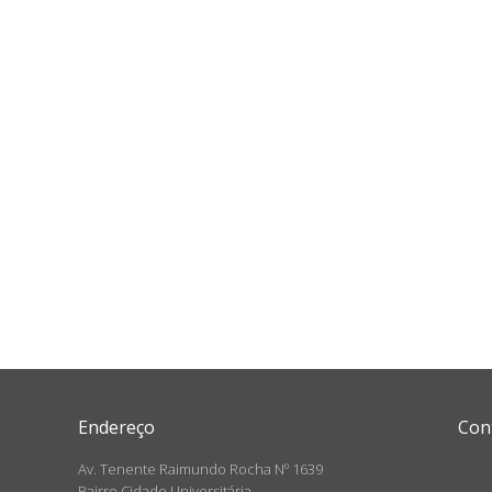
Endereço
Con
Av. Tenente Raimundo Rocha Nº 1639
Bairro Cidade Universitária