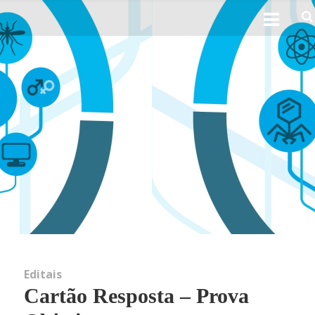
Ho
Sobre 
His
Obj
Perfil 
Linhas d
Editais
Cartão Resposta – Prova
Not