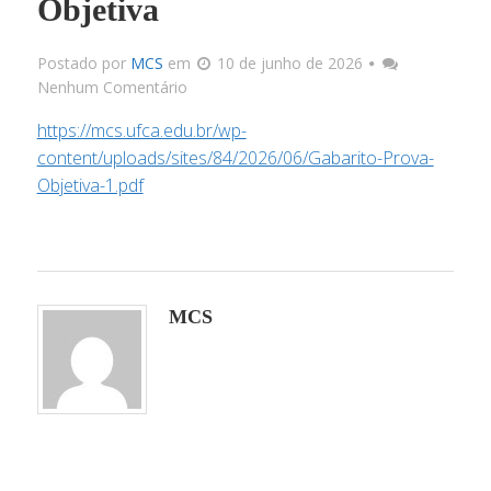
Objetiva
Docu
Postado por
MCS
em
10 de junho de 2026
Nenhum Comentário
Link
https://mcs.ufca.edu.br/wp-
content/uploads/sites/84/2026/06/Gabarito-Prova-
Infrae
Objetiva-1.pdf
Corpo 
MCS
Docum
Matriz C
Processos