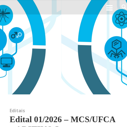
Ho
Sobre 
His
Obj
Perfil 
Linhas d
Editais
Edital 01/2026 – MCS/UFCA
Not