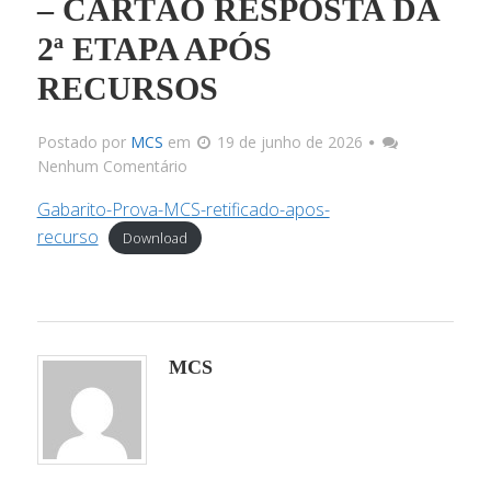
– CARTÃO RESPOSTA DA
2ª ETAPA APÓS
Docu
RECURSOS
Link
Postado por
MCS
em
19 de junho de 2026
Nenhum Comentário
Infrae
Gabarito-Prova-MCS-retificado-apos-
recurso
Download
Corpo 
Docum
MCS
Matriz C
Processos