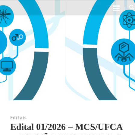
Ho
Sobre 
His
Obj
Perfil 
Linhas d
Editais
Edital 01/2026 – MCS/UFCA
Not