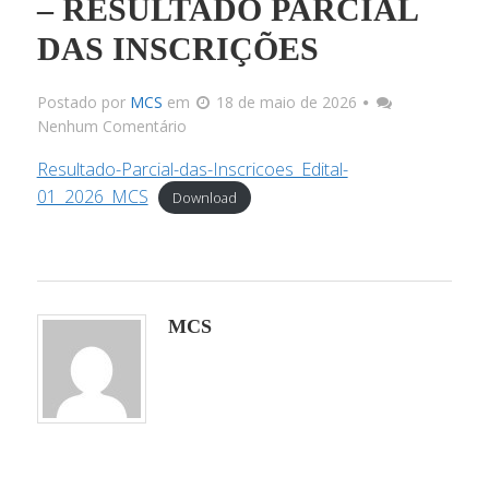
– RESULTADO PARCIAL
DAS INSCRIÇÕES
Docu
Postado por
MCS
em
18 de maio de 2026
Link
Nenhum Comentário
Resultado-Parcial-das-Inscricoes_Edital-
Infrae
01_2026_MCS
Download
Corpo 
MCS
Docum
Matriz C
Processos