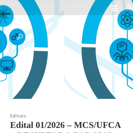
Ho
Sobre 
His
Obj
Perfil 
Linhas d
Editais
Edital 01/2026 – MCS/UFCA
Not