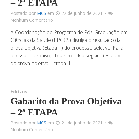
– 2ª ETAPA
Postado por
MCS
em
22 de junho de 2021
Docu
Nenhum Comentário
A Coordenação do Programa de Pós-Graduação em
Link
Ciências da Saúde (PPGCS) divulga o resultado da
prova objetiva (Etapa II) do processo seletivo. Para
Infrae
acessar o arquivo, clique no link a seguir: Resultado
da prova objetiva – etapa II
Corpo 
Editais
Docum
Gabarito da Prova Objetiva
– 2ª ETAPA
Matriz C
Postado por
MCS
em
21 de junho de 2021
Nenhum Comentário
Processos