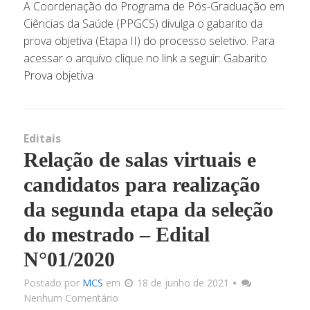
A Coordenação do Programa de Pós-Graduação em
Ciências da Saúde (PPGCS) divulga o gabarito da
prova objetiva (Etapa II) do processo seletivo. Para
Cont
acessar o arquivo clique no link a seguir: Gabarito
Prova objetiva
Editais
Relação de salas virtuais e
candidatos para realização
da segunda etapa da seleção
do mestrado – Edital
N°01/2020
Postado por
MCS
em
18 de junho de 2021
Nenhum Comentário