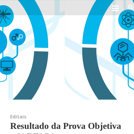
Ho
Sobre 
His
Obj
Perfil 
Linhas d
Editais
Resultado da Prova Objetiva
Not