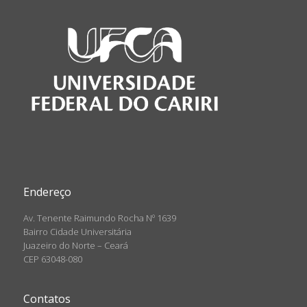
Endereço
Av. Tenente Raimundo Rocha Nº 1639
Bairro Cidade Universitária
Juazeiro do Norte – Ceará
CEP 63048-080
Contatos