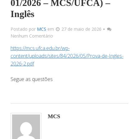
01/2026 – MCS/UFCA) –
Inglês
Docu
Postado por
MCS
em
27 de maio de 2026
Link
Nenhum Comentário
https://mcs.ufca.edu.br/wp-
Infrae
content/uploads/sites/84/2026/05/Prova-de-Ingles-
2026-2.pdf
Corpo 
Segue as questões
Docum
MCS
Matriz C
Processos