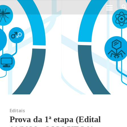
Ho
Sobre 
His
Obj
Perfil 
Linhas d
Editais
Prova da 1ª etapa (Edital
Not