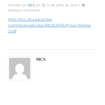
Postado por
MCS
em
10 de junho de 2026
Nenhum Comentário
Docu
https://mcs.ufca.edu.br/wp-
Link
content/uploads/sites/84/2026/06/Prova-Objetiva-
3.pdf
Infrae
Corpo 
MCS
Docum
Matriz C
Processos