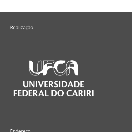
Cont
Realização
Endereço