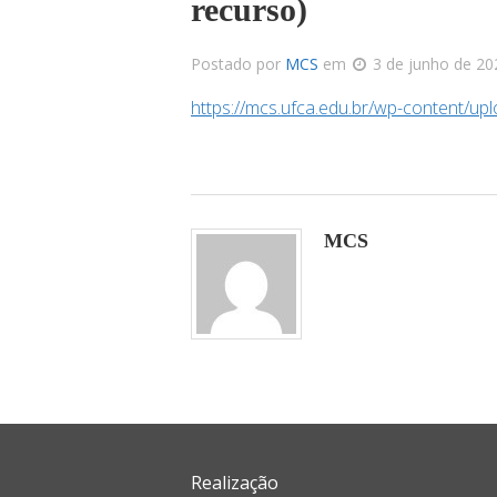
recurso)
Postado por
MCS
em
3 de junho de 2
https://mcs.ufca.edu.br/wp-content/up
MCS
Realização