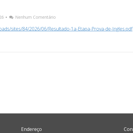
026
Nenhum Comentário
loads/sites/84/2026/06/Resultado-1a-Etapa-Prova-de-Ingles.pdf
Endereço
Con