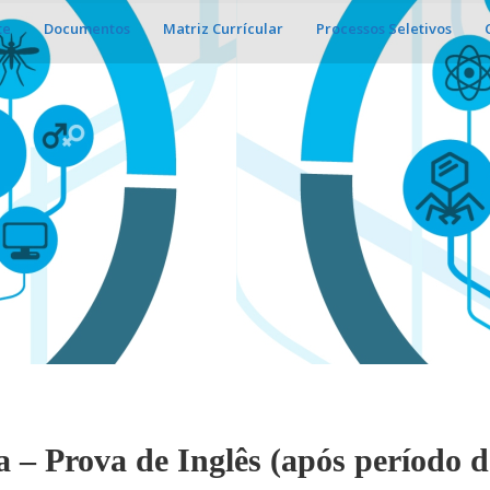
te
Documentos
Matriz Currícular
Processos Seletivos
 – Prova de Inglês (após período d