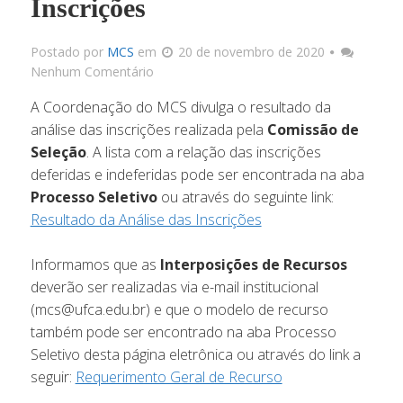
Inscrições
Docu
Postado por
MCS
em
20 de novembro de 2020
Nenhum Comentário
Link
A Coordenação do MCS divulga o resultado da
análise das inscrições realizada pela
Comissão de
Infrae
Seleção
. A lista com a relação das inscrições
deferidas e indeferidas pode ser encontrada na aba
Processo Seletivo
ou através do seguinte link:
Resultado da Análise das Inscrições
Corpo 
Informamos que as
Interposições de Recursos
Docum
deverão ser realizadas via e-mail institucional
(mcs@ufca.edu.br) e que o modelo de recurso
também pode ser encontrado na aba Processo
Matriz C
Seletivo desta página eletrônica ou através do link a
seguir:
Requerimento Geral de Recurso
Processos