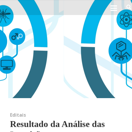
Ho
Sobre 
His
Obj
Perfil 
Linhas d
Editais
Resultado da Análise das
Not