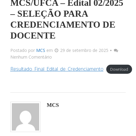
MCS/UFCA – Edital 02/2025
– SELEÇÃO PARA
Docu
CREDENCIAMENTO DE
Link
DOCENTE
Postado por
MCS
em
29 de setembro de 2025
Infrae
Nenhum Comentário
Resultado_Final_Edital_de_Credenciamento
Download
Corpo 
Docum
MCS
Matriz C
Processos