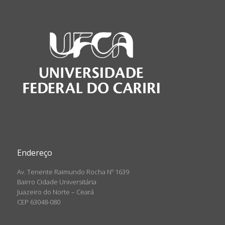
Endereço
Av. Tenente Raimundo Rocha Nº 1639
Bairro Cidade Universitária
Juazeiro do Norte – Ceará
CEP 63048-080