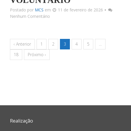
Postado por
MCS
em
11 de fevereiro de 2026
Nenhum Comentário
‹ Anterior
1
2
3
4
5
…
18
Próximo ›
Realização