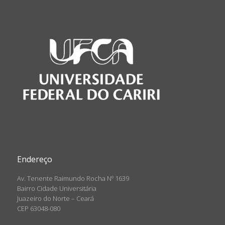
Endereço
Av. Tenente Raimundo Rocha Nº 1639
Bairro Cidade Universitária
Juazeiro do Norte – Ceará
CEP 63048-080