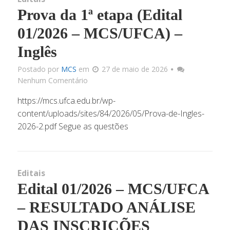
Prova da 1ª etapa (Edital
Docu
01/2026 – MCS/UFCA) –
Inglês
Link
Postado por
MCS
em
27 de maio de 2026
Nenhum Comentário
Infrae
https://mcs.ufca.edu.br/wp-
content/uploads/sites/84/2026/05/Prova-de-Ingles-
2026-2.pdf Segue as questões
Corpo 
Docum
Editais
Edital 01/2026 – MCS/UFCA
Matriz C
– RESULTADO ANÁLISE
DAS INSCRIÇÕES
Processos