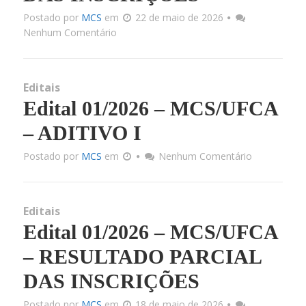
Postado por
MCS
em
22 de maio de 2026
Nenhum Comentário
Cont
Editais
Edital 01/2026 – MCS/UFCA
– ADITIVO I
Postado por
MCS
em
Nenhum Comentário
Editais
Edital 01/2026 – MCS/UFCA
– RESULTADO PARCIAL
DAS INSCRIÇÕES
Postado por
MCS
em
18 de maio de 2026