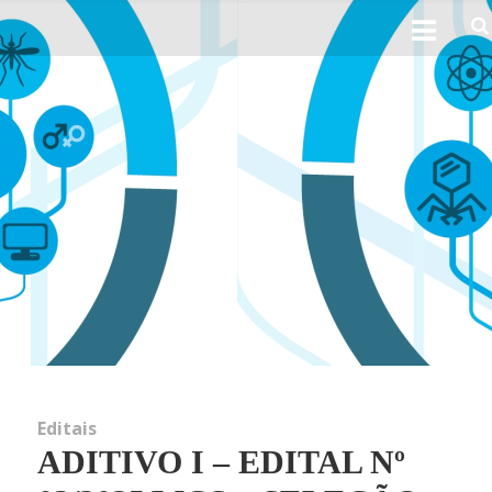
Ho
Sobre 
His
Obj
Perfil 
Linhas d
Editais
ADITIVO I – EDITAL Nº
Not