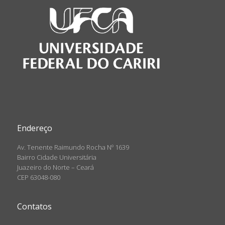
Endereço
Av. Tenente Raimundo Rocha Nº 1639
Bairro Cidade Universitária
Juazeiro do Norte – Ceará
CEP 63048-080
Contatos