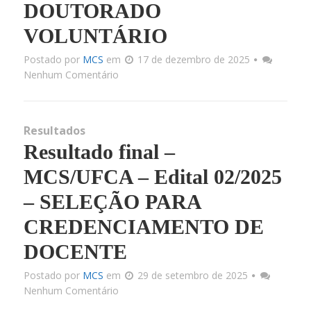
DOUTORADO
VOLUNTÁRIO
Cont
Postado por
MCS
em
17 de dezembro de 2025
Nenhum Comentário
Resultados
Resultado final –
MCS/UFCA – Edital 02/2025
– SELEÇÃO PARA
CREDENCIAMENTO DE
DOCENTE
Postado por
MCS
em
29 de setembro de 2025
Nenhum Comentário