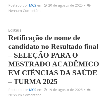
Postado por
MCS
em
20 de agosto de 2025
Nenhum Comentário
Editais
Retificação de nome de
candidato no Resultado final
– SELEÇÃO PARA O
MESTRADO ACADÊMICO
EM CIÊNCIAS DA SAÚDE
– TURMA 2025
Postado por
MCS
em
19 de agosto de 2025
Nenhum Comentário