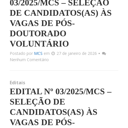
03/2025/MCS – SELEÇÃO
DE CANDIDATOS(AS) ÀS
Docu
VAGAS DE PÓS-
Link
DOUTORADO
VOLUNTÁRIO
Infrae
Postado por
MCS
em
27 de janeiro de 2026
Nenhum Comentário
Corpo 
Editais
Docum
EDITAL Nº 03/2025/MCS –
SELEÇÃO DE
Matriz C
CANDIDATOS(AS) ÀS
VAGAS DE PÓS-
Processos