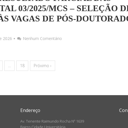
TAL 03/2025/MCS – SELEÇÃO D
 ÀS VAGAS DE PÓS-DOUTORAD
de 2026
Nenhum Comentário
…
18
Próximo ›
Endereço
Con
Av. Tenente Raimundo Rocha Nº 1639
Bairro Cidade Universitária