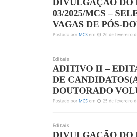
DIVULGAÇÃO DO 
03/2025/MCS – SE
VAGAS DE PÓS-D
Postado por
MCS
em
26 de fevereiro 
Editais
ADITIVO II – EDIT
DE CANDIDATOS(A
DOUTORADO VOL
Postado por
MCS
em
25 de fevereiro 
Editais
DIVULGAÇÃO DO 