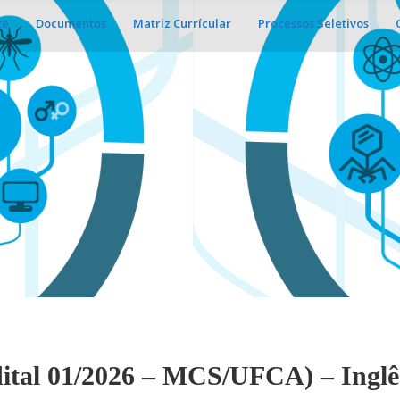
te
Documentos
Matriz Currícular
Processos Seletivos
dital 01/2026 – MCS/UFCA) – Inglê