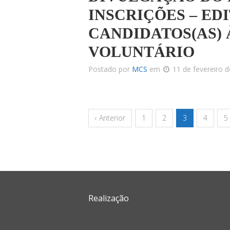
INSCRIÇÕES – EDI
CANDIDATOS(AS)
VOLUNTÁRIO
Postado por
MCS
em
11 de fevereiro 
‹ Anterior
1
2
3
4
5
Realização