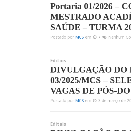
Portaria 01/2026 
MESTRADO ACADÊ
SAÚDE – TURMA 2
Postado por
MCS
em
Nenhum Co
Editais
DIVULGAÇÃO DO R
03/2025/MCS – SE
VAGAS DE PÓS-D
Postado por
MCS
em
3 de março de 2
Editais